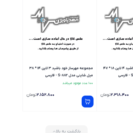
مجموعه مهرساز خود باشید 4 لاین 18 * 47
مجموعه مهرساز خود باشید 3 لاین 14 * 38
میل شاینی مدل S-882 - فارسی
100 عدد موجود میباشد
2.318.400
تومان
2.152.800
تومان
بازگشت به بالا