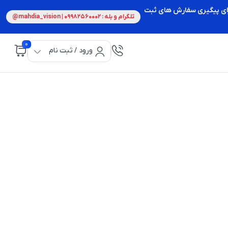
 برای پیگیری سفارش های ثبت
تلگرام و بله : 09982560002 | mahdia_vision@
0
ورود / ثبت نام