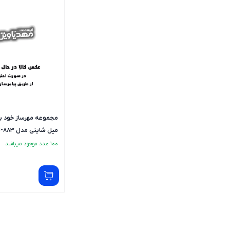
میل شاینی مدل S-883 - فارسی
100 عدد موجود میباشد