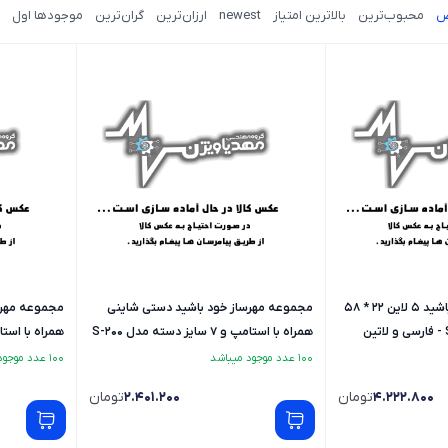
ض
محبوب‌ترین
بالاترین امتیاز
newest
ارزان‌ترین
گران‌ترین
موجودها اول
مجموعه مهرساز خود باشید 5 لاین 22 * 58
مجموعه مهرساز خود باشید دستی شاینی
مجموعه مهرس
همراه با استامپ و 7 سایز دسته مدل S-200
- لاتین
- فارسی
100 عدد موجود میباشد
100 عدد موجود میباشد
4.222.800
تومان
2.401.200
تومان