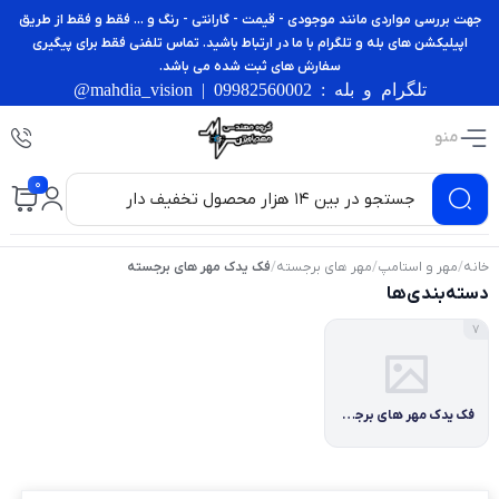
جهت بررسی مواردی مانند موجودی - قیمت - گارانتی - رنگ و ... فقط و فقط از طریق
اپیلیکشن های بله و تلگرام با ما در ارتباط باشید. تماس تلفنی فقط برای پیگیری
سفارش های ثبت شده می باشد.
تلگرام و بله : 09982560002 | mahdia_vision@
منو
0
خانه
/
مهر و استامپ
/
مهر های برجسته
/
فک یدک مهر های برجسته
دسته‌بندی‌ها
7
فک یدک مهر های برجسته برند شاینی