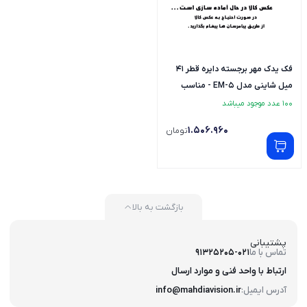
فک یدک مهر برجسته دایره قطر 41
میل شاینی مدل EM-5 - مناسب
EG-ED-ES-EM
100 عدد موجود میباشد
1.506.960
تومان
بازگشت به بالا
پشتیبانی
تماس با ما
91325205-021
ارتباط با واحد فنی و موارد ارسال
آدرس ایمیل:
info@mahdiavision.ir