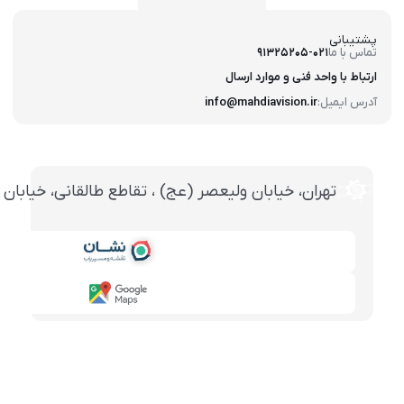
پشتیبانی
تماس با ما
91325205-021
ارتباط با واحد فنی و موارد ارسال
آدرس ایمیل:
info@mahdiavision.ir
تهران، خيابان وليعصر (عج) ، تقاطع طالقانی، خيابان طالقانی، پاساژ تخت ج