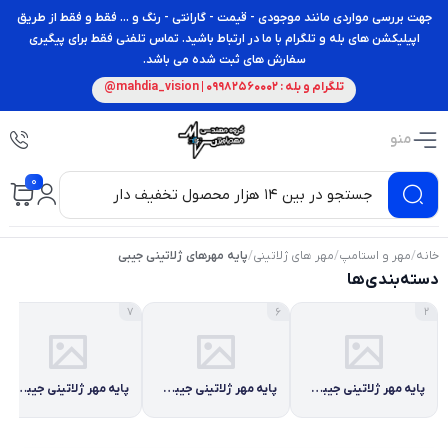
جهت بررسی مواردی مانند موجودی - قیمت - گارانتی - رنگ و ... فقط و فقط از طریق
اپیلیکشن های بله و تلگرام با ما در ارتباط باشید. تماس تلفنی فقط برای پیگیری
سفارش های ثبت شده می باشد.
تلگرام و بله : 09982560002 | mahdia_vision@
منو
0
خانه
/
مهر و استامپ
/
مهر های ژلاتینی
/
پایه مهرهای ژلاتینی جیبی
دسته‌بندی‌ها
7
6
2
پایه مهر ژلاتینی جیبی برند سانی
پایه مهر ژلاتینی جیبی برند سرداش
پایه مهر ژلاتینی جیبی برند شاینی