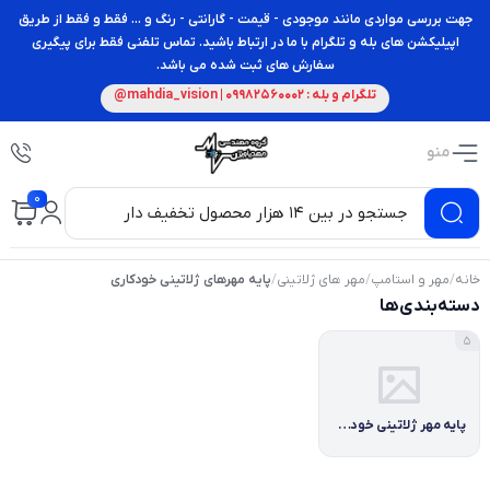
جهت بررسی مواردی مانند موجودی - قیمت - گارانتی - رنگ و ... فقط و فقط از طریق
اپیلیکشن های بله و تلگرام با ما در ارتباط باشید. تماس تلفنی فقط برای پیگیری
سفارش های ثبت شده می باشد.
تلگرام و بله : 09982560002 | mahdia_vision@
منو
0
خانه
/
مهر و استامپ
/
مهر های ژلاتینی
/
پایه مهرهای ژلاتینی خودکاری
دسته‌بندی‌ها
5
پایه مهر ژلاتینی خودکاری برند سرداش