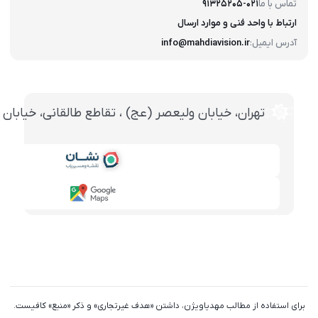
تماس با ما
91325205-021
ارتباط با واحد فنی و موارد ارسال
آدرس ایمیل:
info@mahdiavision.ir
تهران، خيابان وليعصر (عج) ، تقاطع طالقانی، خيابان طالقانی، پاساژ تخت ج
برای استفاده از مطالب مهدیاویژن، داشتن «هدف غیرتجاری» و ذکر «منبع» کافیست.