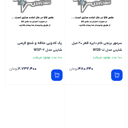
سرمهر برنجی خام دایره قطر 20 میل
پک کادویی ملاقه و شمع قرصی
شاینی مدل WSB-01
شاینی مدل WSP-2
100 عدد موجود میباشد
100 عدد موجود میباشد
2.732.400
480.240
تومان
تومان