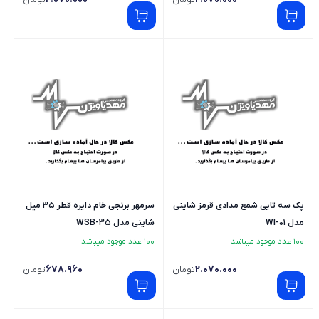
تومان
تومان
پک سه تایی شمع مدادی قرمز شاینی
سرمهر برنجی خام دایره قطر 35 میل
مدل WI-01
شاینی مدل WSB-35
100 عدد موجود میباشد
100 عدد موجود میباشد
678.960
2.070.000
تومان
تومان