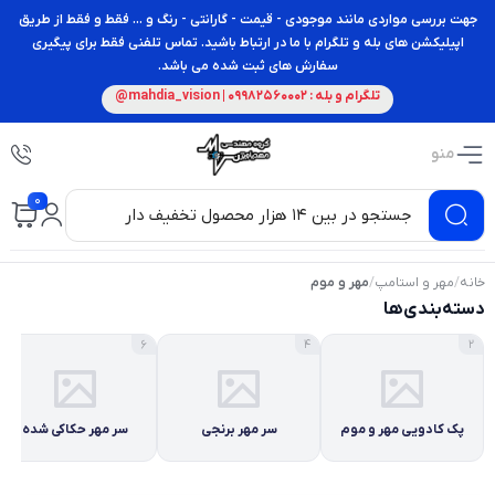
جهت بررسی مواردی مانند موجودی - قیمت - گارانتی - رنگ و ... فقط و فقط از طریق
اپیلیکشن های بله و تلگرام با ما در ارتباط باشید. تماس تلفنی فقط برای پیگیری
سفارش های ثبت شده می باشد.
تلگرام و بله : 09982560002 | mahdia_vision@
منو
0
خانه
/
مهر و استامپ
/
مهر و موم
دسته‌بندی‌ها
6
4
2
پک کادویی مهر و موم
سر مهر برنجی
سر مهر حکاکی شده