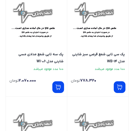
پک سی تایی شمع قرصی سبز شاینی
پک سه تایی شمع مدادی مسی
مدل WB-14
شاینی مدل WI-06
100 عدد موجود میباشد
100 عدد موجود میباشد
2.070.000
778.320
تومان
تومان