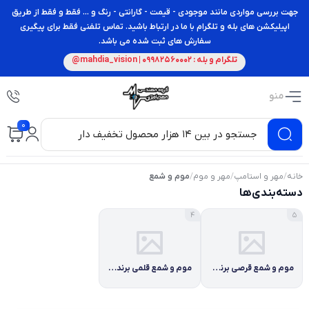
جهت بررسی مواردی مانند موجودی - قیمت - گارانتی - رنگ و ... فقط و فقط از طریق
اپیلیکشن های بله و تلگرام با ما در ارتباط باشید. تماس تلفنی فقط برای پیگیری
سفارش های ثبت شده می باشد.
تلگرام و بله : 09982560002 | mahdia_vision@
منو
0
خانه
/
مهر و استامپ
/
مهر و موم
/
موم و شمع
دسته‌بندی‌ها
4
5
موم و شمع قرصی برند شاینی
موم و شمع قلمی برند شاینی