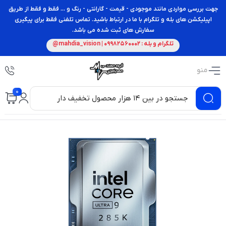
جهت بررسی مواردی مانند موجودی - قیمت - گارانتی - رنگ و ... فقط و فقط از طریق
اپیلیکشن های بله و تلگرام با ما در ارتباط باشید. تماس تلفنی فقط برای پیگیری
سفارش های ثبت شده می باشد.
تلگرام و بله : 09982560002 | mahdia_vision@
منو
0