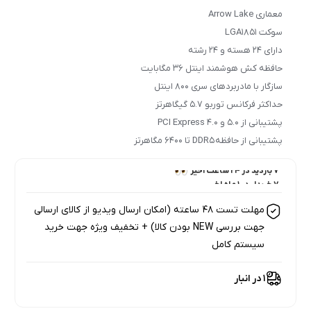
معماری Arrow Lake
سوکت LGA1851
دارای ۲۴ هسته و ۲۴ رشته
حافظه کش هوشمند اینتل ۳۶ مگابایت
سازگار با مادربردهای سری ۸۰۰ اینتل
حداکثر فرکانس توربو ۵.۷ گیگاهرتز
پشتیبانی از 5.0 و PCI Express 4.0
پشتیبانی از حافظه DDR5 تا 6400 مگاهرتز
7 بازدید در ۲۴ ساعت اخیر
7 خریدار در ۱ ماه اخیر
مهلت تست 48 ساعته (امکان ارسال ویدیو از کالای ارسالی
جهت بررسی NEW بودن کالا) + تخفیف ویژه جهت خرید
سیستم کامل
1 در انبار