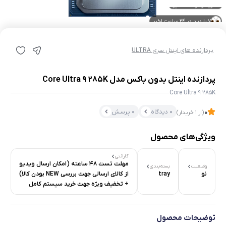
7 بازدید در ۲۴ ساعت اخیر
7 خریدار در ۱ ماه اخیر
پردازنده های اینتل سری ULTRA
پردازنده اینتل بدون باکس مدل Core Ultra 9 285K
Core Ultra 9 285K
0 دیدگاه
0 پرسش
0
(از 1 خریدار)
ویژگی‌های محصول
گارانتی
مهلت تست 48 ساعته (امکان ارسال ویدیو
وضعیت
بسته‌بندی
نو
tray
از کالای ارسالی جهت بررسی NEW بودن کالا)
+ تخفیف ویژه جهت خرید سیستم کامل
توضیحات محصول