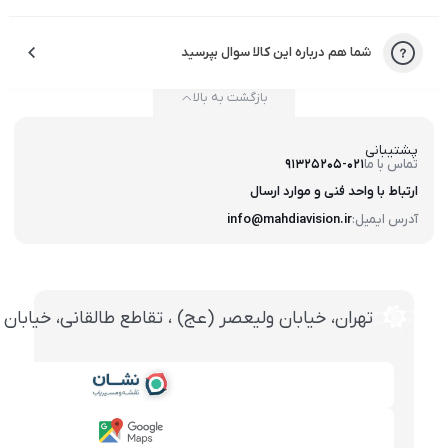
شما هم درباره این کالا سوال بپرسید
بازگشت به بالا
پشتیبانی
تماس با ما
91325205-021
ارتباط با واحد فنی و موارد ارسال
آدرس ایمیل:
info@mahdiavision.ir
تهران، خيابان وليعصر (عج) ، تقاطع طالقانی، خيابان طالقانی، پاساژ تخت ج