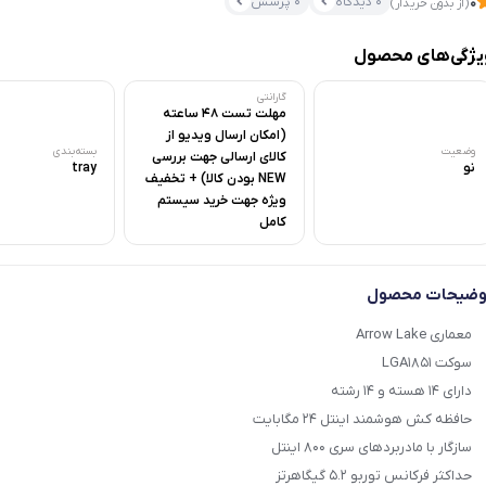
0 دیدگاه
0 پرسش
0
(از بدون خریدار)
یژگی‌های محصول
گارانتی
مهلت تست 48 ساعته
(امکان ارسال ویدیو از
وضعیت
بسته‌بندی
کالای ارسالی جهت بررسی
نو
tray
NEW بودن کالا) + تخفیف
ویژه جهت خرید سیستم
کامل
وضیحات محصول
معماری Arrow Lake
سوکت LGA1851
دارای ۱۴ هسته و ۱۴ رشته
حافظه کش هوشمند اینتل ۲۴ مگابایت
سازگار با مادربردهای سری ۸۰۰ اینتل
حداکثر فرکانس توربو ۵.۲ گیگاهرتز