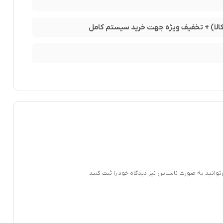
‌توانید به صورت ناشناس نیز دیدگاه خود را ثبت کنید
پردازنده Core Ultra 5 245KF دارای ۱۴ هسته و ۱۴ رشته پردازشی است. از این تعداد، ۶ هسته عملکردی و ۸ هسته بهره‌وری اختصاص یافته‌اند. فرکانس توربو این پردازنده به حداکثر ۵.۲ گیگاهرتز می‌رسد. که سرعتی