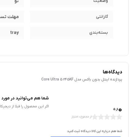
وضعیت
نو
گارانتی
مهلت تست 48 ساعته (امکان ارسال ویدیو از کالای ارسالی جهت بررسی NEW بودن کالا) + تخفیف و
بسته‌بندی
tray
دیدگاه‌ها
پردازنده اینتل بدون باکس مدل Core Ultra 5 245KF
شما هم می‌توانید در مورد ا
مشخصات کلی Ultra 5 245KF
0
اگر این محصول را قبلا از دیجیک
از 5
از مجموع 0 امتیاز
عالی برای برنامه‌های سنگین و بازی‌ها محسوب می‌شود. حافظه کش این پردازنده شامل ۲۴ مگابایت Intel® Smart Cache و ۲۶ مگابایت L2 Cache است. که امکان پردازش 
شما هم درباره این کالا دیدگاه ثبت کنید