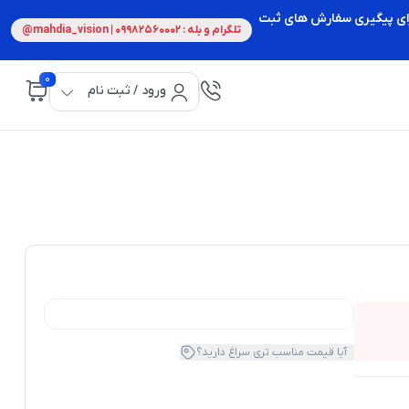
 برای پیگیری سفارش های ثبت
تلگرام و بله : 09982560002 | mahdia_vision@
0
ورود / ثبت نام
آیا قیمت مناسب تری سراغ دارید؟