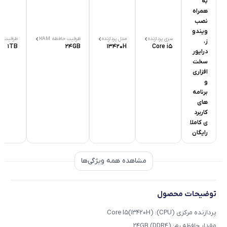
به
همراه
نصب
ویندو
سری پردازنده
مدل پردازنده
ظرفیت حافظه RAM
ظرفیت SSD
ز،
1TB
24GB
13420H
Core i5
درایور
سخت
افزاری
و
برنامه
های
کاربرد
ی کاملا
رایگان
مشاهده همه ویژگی‌ها
توضیحات محصول
پردازنده مرکزی (CPU): Core I5(13420H)
مقدار حافظه رم: 24GB (DDR4)