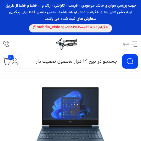
جهت بررسی مواردی مانند موجودی - قیمت - گارانتی - رنگ و ... فقط و فقط از طریق
اپیلیکشن های بله و تلگرام با ما در ارتباط باشید. تماس تلفنی فقط برای پیگیری
سفارش های ثبت شده می باشد.
تلگرام و بله : 09982560002 | mahdia_vision@
منو
0