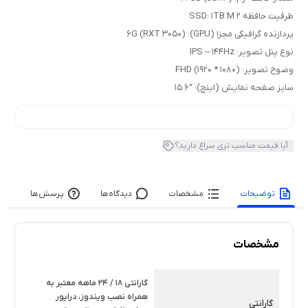
ظرفیت حافظه SSD: 1TB M.2
پردازنده گرافیکی مجزا (GPU): 6G (RXT 3050)
نوع پنل تصویر: IPS – 144Hz
وضوح تصویر: FHD (1920 * 1080)
سایز صفحه نمایش (اینچ): “15.6
آیا قیمت مناسب تری سراغ دارید؟
توضیحات
مشخصات
دیدگاه‌ها
پرسش‌ها
مشخصات
گارانتی 18 / 24 ماهه معتبر به
همراه نصب ویندوز، درایور
گارانتی