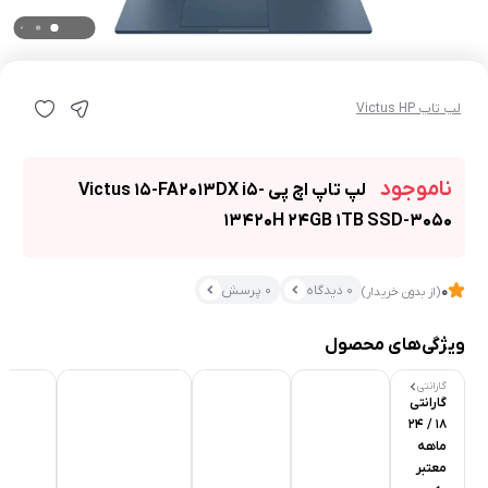
لپ تاپ Victus HP
ناموجود
لپ تاپ اچ پی Victus 15-FA2013DX i5-
13420H 24GB 1TB SSD-3050
0 دیدگاه
0 پرسش
0
(از بدون خریدار)
ویژگی‌های محصول
گارانتی
گارانتی
18 / 24
ماهه
معتبر