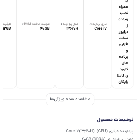
به
همراه
نصب
ویندو
سری پردازنده
مدل پردازنده
ظرفیت حافظه RAM
ظرفیت SSD
ز،
512GB
40GB
13620H
Core i7
درایور
سخت
افزاری
و
برنامه
های
کاربرد
ی کاملا
رایگان
مشاهده همه ویژگی‌ها
توضیحات محصول
پردازنده مرکزی (CPU): Core I7(13620H)
مقدار حافظه رم: 40GB (DDR5)