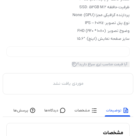
ظرفیت حافظه SSD: 512GB M.2
پردازنده گرافیکی مجزا (GPU): None
نوع پنل تصویر: IPS – 60Hz
وضوح تصویر: FHD (1920 * 1080)
سایز صفحه نمایش (اینچ): “15.6
آیا قیمت مناسب تری سراغ دارید؟
موردی یافت نشد
توضیحات
مشخصات
دیدگاه‌ها
پرسش‌ها
مشخصات