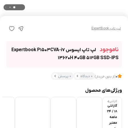
لپ تاپ ExpertBook
ناموجود
لپ تاپ ایسوس Expertbook P1503CVA-i7
13620H 40GB 512GB SSD-IPS
0 دیدگاه
0 پرسش
0
(از بدون خریدار)
ویژگی‌های محصول
گارانتی
گارانتی
18 / 24
ماهه
معتبر