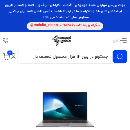
جهت بررسی مواردی مانند موجودی - قیمت - گارانتی - رنگ و ... فقط و فقط از طریق
اپیلیکشن های بله و تلگرام با ما در ارتباط باشید. تماس تلفنی فقط برای پیگیری
سفارش های ثبت شده می باشد.
تلگرام و بله : 09982560002 | mahdia_vision@
منو
0