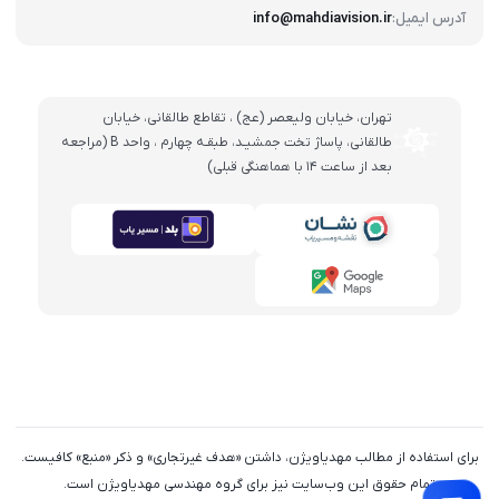
آدرس ایمیل:
info@mahdiavision.ir
تهران، خيابان وليعصر (عج) ، تقاطع طالقانی، خيابان
طالقانی، پاساژ تخت جمشيـد، طبقـه چهارم ، واحد B (مراجعه
بعد از ساعت 14 با هماهنگی قبلی)
برای استفاده از مطالب مهدیاویژن، داشتن «هدف غیرتجاری» و ذکر «منبع» کافیست.
تمام حقوق اين وب‌سايت نیز برای گروه مهندسی مهدیاویژن است.