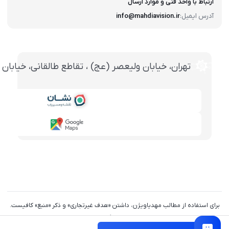
ارتباط با واحد فنی و موارد ارسال
آدرس ایمیل:
info@mahdiavision.ir
تهران، خيابان وليعصر (عج) ، تقاطع طالقانی، خيابان طالقانی، پاساژ تخت ج
برای استفاده از مطالب مهدیاویژن، داشتن «هدف غیرتجاری» و ذکر «منبع» کافیست.
تمام حقوق اين وب‌سايت نیز برای گروه مهندسی مهدیاویژن است.