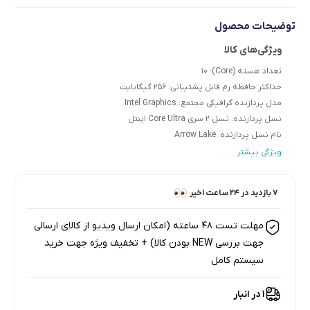
توضیحات محصول
تعداد هسته (Core):
10
حداکثر حافظه رم قابل پشتیبانی:
256 گیگابایت
مدل پردازنده گرافیکی مجتمع:
Intel Graphics
نسل پردازنده:
نسل 2 سری Core Ultra اینتل
نام نسل پردازنده:
Arrow Lake
ویژگی بیشتر
7 بازدید در ۲۴ ساعت اخیر
8 نفر این محصول را در سبد خرید دارند
7 خریدار در ۱ ماه اخیر
مهلت تست 48 ساعته (امکان ارسال ویدیو از کالای ارسالی
جهت بررسی NEW بودن کالا) + تخفیف ویژه جهت خرید
سیستم کامل
1 در انبار