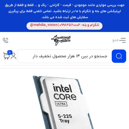
جهت بررسی مواردی مانند موجودی - قیمت - گارانتی - رنگ و ... فقط و فقط از طریق
اپیلیکشن های بله و تلگرام با ما در ارتباط باشید. تماس تلفنی فقط برای پیگیری
سفارش های ثبت شده می باشد.
تلگرام و بله : 09982560002 | mahdia_vision@
منو
0