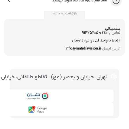
شما هم درباره این کالا سوال بپرسید
بازگشت به بالا
پشتیبانی
تماس با ما
91325205-021
ارتباط با واحد فنی و موارد ارسال
آدرس ایمیل:
info@mahdiavision.ir
تهران، خيابان وليعصر (عج) ، تقاطع طالقانی، خيابان طالقانی، پاساژ تخت ج