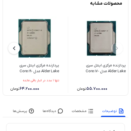
محصولات مشابه
پردازنده مرکزی اینتل سری
پردازنده مرکزی اینتل سری
Alder Lake مدل Core i7-
Alder Lake مدل Core i9-
12700K
12900K - تست شده (POLD)
تنها 1 عدد در انبار باقی مانده
64.200.000
55.700.000
تومان
تومان
توضیحات
مشخصات
دیدگاه‌ها
پرسش‌ها