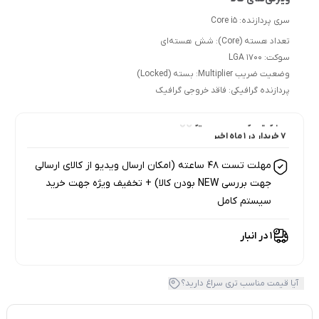
سری پردازنده: Core i5
تعداد هسته (Core): شش هسته‌ای
سوکت: LGA 1700
وضعیت ضریب Multiplier: بسته (Locked)
پردازنده گرافیکی: فاقد خروجی گرافیک
7 خریدار در ۱ ماه اخیر
7 بازدید در ۲۴ ساعت اخیر
مهلت تست 48 ساعته (امکان ارسال ویدیو از کالای ارسالی
جهت بررسی NEW بودن کالا) + تخفیف ویژه جهت خرید
سیستم کامل
1 در انبار
آیا قیمت مناسب تری سراغ دارید؟