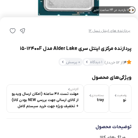
7 بازدید در ۲۴ ساعت اخیر
7 خریدار در ۱ ماه اخیر
پردازنده های اینتل نسل 12
پردازنده مرکزی اینتل سری Alder Lake مدل i5-12400F
1 دیدگاه
0 پرسش
4
(از 52 خریدار)
ویژگی‌های محصول
گارانتی
مهلت تست 48 ساعته (امکان ارسال ویدیو
وضعیت
بسته‌بندی
نو
tray
از کالای ارسالی جهت بررسی NEW بودن کالا)
+ تخفیف ویژه جهت خرید سیستم کامل
توضیحات محصول