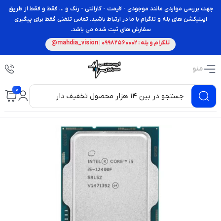
جهت بررسی مواردی مانند موجودی - قیمت - گارانتی - رنگ و ... فقط و فقط از طریق
اپیلیکشن های بله و تلگرام با ما در ارتباط باشید. تماس تلفنی فقط برای پیگیری
سفارش های ثبت شده می باشد.
تلگرام و بله : 09982560002 | mahdia_vision@
منو
0