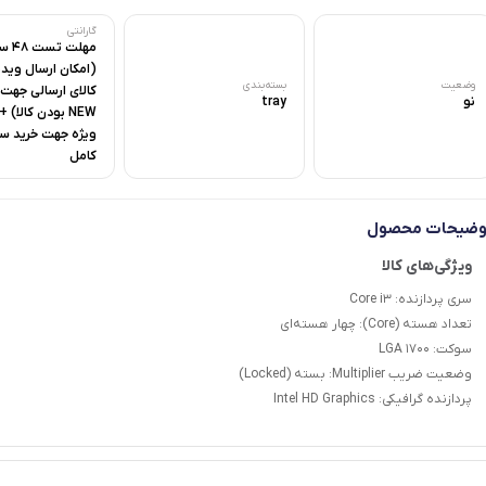
گارانتی
مهلت ت
(امکان ارسال ویدی
وضعیت
بسته‌بندی
کالای ارسالی جهت
نو
tray
NEW بودن کالا)
ویژه جهت خرید س
کامل
وضیحات محصول
سری پردازنده: Core i3
تعداد هسته (Core): چهار هسته‌ای
سوکت: LGA 1700
وضعیت ضریب Multiplier: بسته (Locked)
پردازنده گرافیکی: Intel HD Graphics