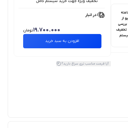
تخفیف ویژه جهت خرید سیستم کامل
ست 48 ساعته
1 در انبار
و از
 بررسی
19.700.000
 + تخفیف
تومان
یستم
افزودن به سبد خرید
آیا قیمت مناسب تری سراغ دارید؟