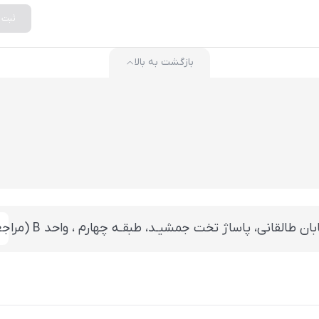
ثبت
بازگشت به بالا
 تخت جمشيـد، طبقـه چهارم ، واحد B (مراجعه بعد از ساعت 14 با هماهنگی قبلی)