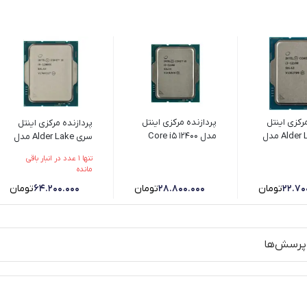
رکزی اینتل
پردازنده مرکزی اینتل
پردازنده مرکزی اینتل
سری Alder Lake مدل
مدل Core i5 12400
سری Alder Lake مدل
Core i3-12100 - تست
Tray
Core i9-12900K - تست
تنها 1 عدد در انبار باقی
شده (POLD)
مانده
22.70
تومان
28.800.000
تومان
64.200.000
تومان
پرسش‌ها