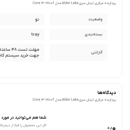
پردازنده مرکزی اینتل سری Alder Lake مدل Core i3-12100f
وضعیت
نو
بسته‌بندی
tray
گارانتی
جهت خرید سیستم کام
دیدگاه‌ها
پردازنده مرکزی اینتل سری Alder Lake مدل Core i3-12100f
شما هم می‌توانید در مورد ا
0
اگر این محصول را قبلا از دیجیک
از 5