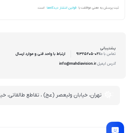
ثبت پرسش به معنی موافقت با
قوانین انتشار دیدگاه‌ها
است.
پشتیبانی
ارتباط با واحد فنی و موارد ارسال
تماس با ما
91325205-021
آدرس ایمیل:
info@mahdiavision.ir
تهران، خيابان وليعصر (عج) ، تقاطع طالقانی، خيابان طالقانی، پاساژ