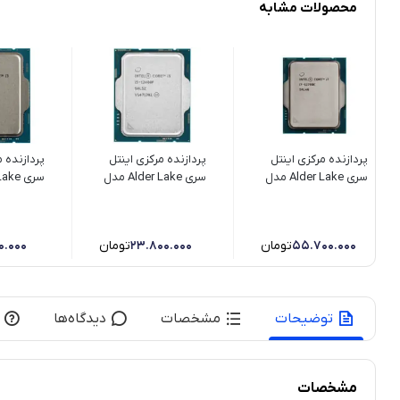
محصولات مشابه
پردازنده مرکزی اینتل
پردازنده مرکزی اینتل
پردازنده م
سری Alder Lake مدل
سری Alder Lake مدل
i5-12400F
Core i7-12700K
شده (POLD)
55.700.000
تومان
23.800.000
تومان
0.000
توضیحات
مشخصات
دیدگاه‌ها
مشخصات