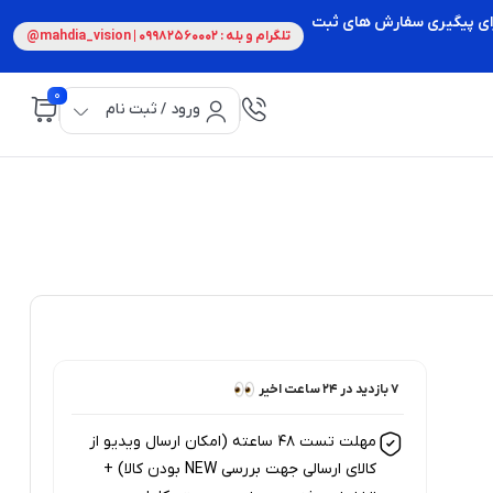
 برای پیگیری سفارش های ثبت
تلگرام و بله : 09982560002 | mahdia_vision@
0
ورود / ثبت نام
7 خریدار در ۱ ماه اخیر
7 بازدید در ۲۴ ساعت اخیر
مهلت تست 48 ساعته (امکان ارسال ویدیو از
کالای ارسالی جهت بررسی NEW بودن کالا) +