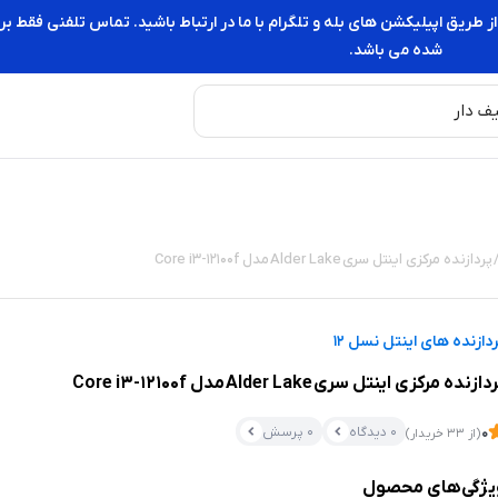
از طریق اپیلیکشن های بله و تلگرام با ما در ارتباط باشید. تماس تلفنی فقط
شده می باشد.
 پردازنده مرکزی اینتل سری Alder Lake مدل Core i3-12100f
دازنده های اینتل نسل 12
ازنده مرکزی اینتل سری Alder Lake مدل Core i3-12100f
0 دیدگاه
0 پرسش
0
(از 33 خریدار)
یژگی‌های محصول