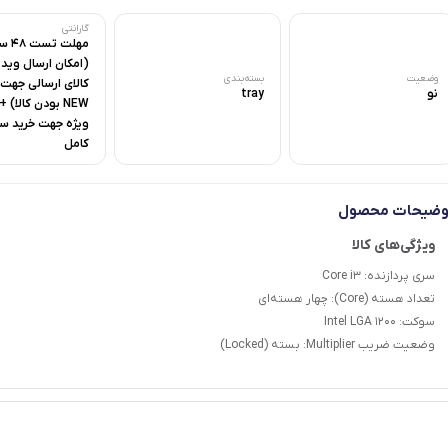
گارانتی
مهلت ت
(امکان ارسال ویدی
وضعیت
بسته‌بندی
کالای ارسالی جهت
نو
tray
NEW بودن کالا)
ویژه جهت خرید س
کامل
وضیحات محصول
سری پردازنده: Core i3
تعداد هسته (Core): چهار هسته‌ای
سوکت: Intel LGA 1200
وضعیت ضریب Multiplier: بسته (Locked)