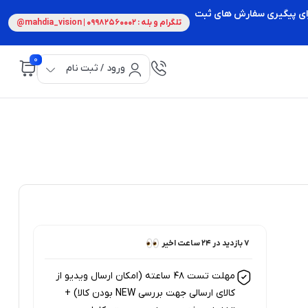
 برای پیگیری سفارش های ثبت
تلگرام و بله : 09982560002 | mahdia_vision@
0
ورود / ثبت نام
7 بازدید در ۲۴ ساعت اخیر
7 خریدار در ۱ ماه اخیر
مهلت تست 48 ساعته (امکان ارسال ویدیو از
کالای ارسالی جهت بررسی NEW بودن کالا) +