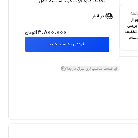
تخفیف ویژه جهت خرید سیستم کامل
ست 48 ساعته
1 در انبار
و از
 بررسی
13.800.000
 + تخفیف
تومان
یستم
افزودن به سبد خرید
آیا قیمت مناسب تری سراغ دارید؟