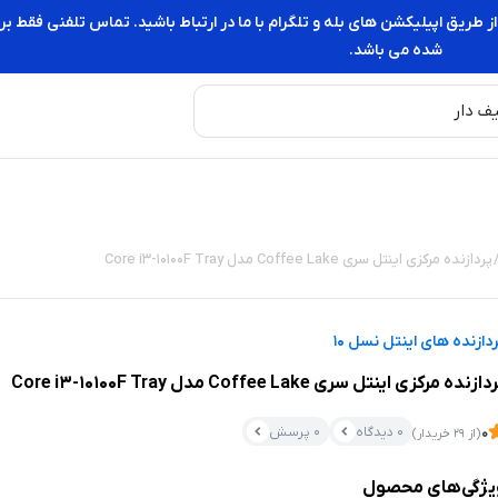
از طریق اپیلیکشن های بله و تلگرام با ما در ارتباط باشید. تماس تلفنی فقط
شده می باشد.
 پردازنده مرکزی اینتل سری Coffee Lake مدل Core i3-10100F Tray
دازنده های اینتل نسل 10
ازنده مرکزی اینتل سری Coffee Lake مدل Core i3-10100F Tray
0 دیدگاه
0 پرسش
0
(از 29 خریدار)
یژگی‌های محصول