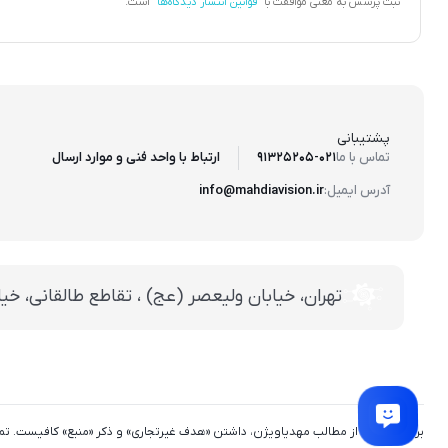
ثبت پرسش به معنی موافقت با
قوانین انتشار دیدگاه‌ها
است.
پشتیبانی
ارتباط با واحد فنی و موارد ارسال
تماس با ما
91325205-021
آدرس ایمیل:
info@mahdiavision.ir
تهران، خيابان وليعصر (عج) ، تقاطع طالقانی، خيابان طالقانی، پاساژ
برای استفاده از مطالب مهدیاویژن، داشتن «هدف غیرتجاری» و ذکر «منبع» کافیست. 