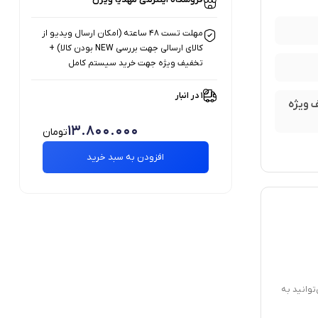
مهلت تست 48 ساعته (امکان ارسال ویدیو از
کالای ارسالی جهت بررسی NEW بودن کالا) +
تخفیف ویژه جهت خرید سیستم کامل
1 در انبار
 بودن کالا) + تخفیف ویژه
13.800.000
تومان
افزودن به سبد خرید
توانید به