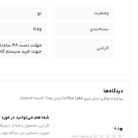
وضعیت
نو
بسته‌بندی
tray
گارانتی
جهت خرید سیستم کام
دیدگاه‌ها
پردازنده مرکزی اینتل سری Coffee Lake مدل Core i3-10100F Tray
شما هم می‌توانید در مورد ا
0
اگر این محصول را قبلا از دیجیک
از 5
صورت ناشناس نیز دیدگاه خود را
از مجموع 0 امتیاز