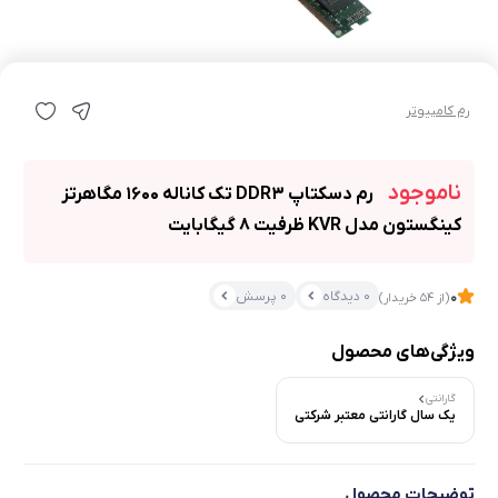
رم کامپیوتر
ناموجود
رم دسکتاپ DDR3 تک کاناله 1600 مگاهرتز
کینگستون مدل KVR ظرفیت 8 گیگابایت
0 دیدگاه
0 پرسش
0
(از 54 خریدار)
ویژگی‌های محصول
گارانتی
یک سال گارانتی معتبر شرکتی
توضیحات محصول