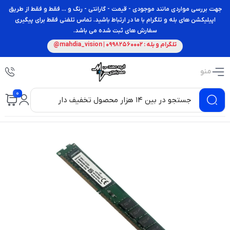
جهت بررسی مواردی مانند موجودی - قیمت - گارانتی - رنگ و ... فقط و فقط از طریق
اپیلیکشن های بله و تلگرام با ما در ارتباط باشید. تماس تلفنی فقط برای پیگیری
سفارش های ثبت شده می باشد.
تلگرام و بله : 09982560002 | mahdia_vision@
منو
0