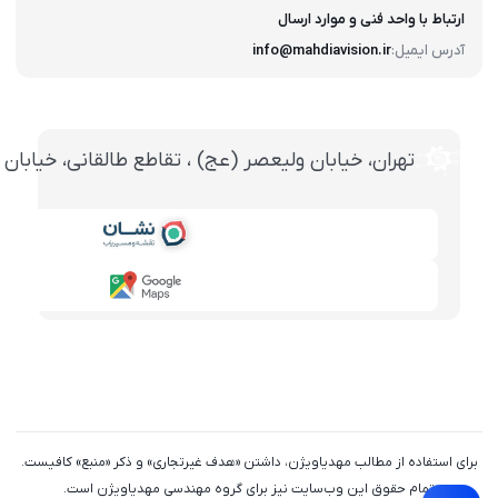
ارتباط با واحد فنی و موارد ارسال
آدرس ایمیل:
info@mahdiavision.ir
تهران، خيابان وليعصر (عج) ، تقاطع طالقانی، خيابان طالقانی، پاساژ تخت ج
برای استفاده از مطالب مهدیاویژن، داشتن «هدف غیرتجاری» و ذکر «منبع» کافیست.
تمام حقوق اين وب‌سايت نیز برای گروه مهندسی مهدیاویژن است.